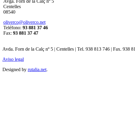
Avga. Forn de la Calç nº 5
Centelles
08540
oliverco@oliverco.net
Teléfono:
93 881 37 46
Fax:
93 881 37 47
Avda. Forn de la Calç nº 5 | Centelles | Tel. 938 813 746 | Fax. 938 
Aviso legal
Designed by
rutalia.net
.