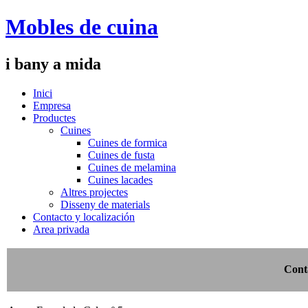
Mobles de cuina
i bany a mida
Inici
Empresa
Productes
Cuines
Cuines de formica
Cuines de fusta
Cuines de melamina
Cuines lacades
Altres projectes
Disseny de materials
Contacto y localización
Area privada
Cont